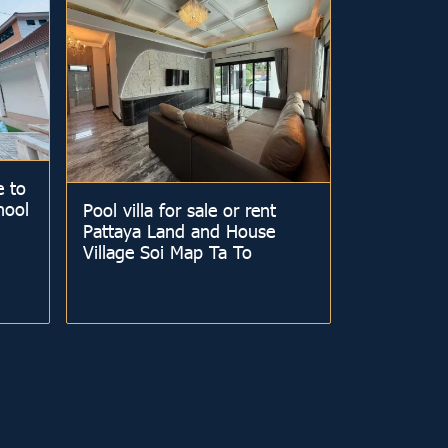
e to
hool
Pool villa for sale or rent
Pattaya Land and House
Village Soi Map Ta To