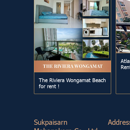
Atla
Ren
The Riviera Wongamat Beach
for rent !
Sukp aisarn
Addres