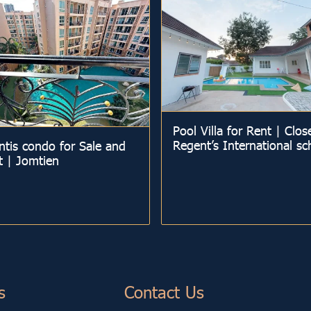
Pool Villa for Rent | Clos
Regent’s International sc
ntis condo for Sale and
t | Jomtien
s
Contact Us