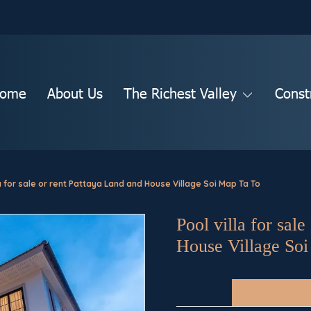
ome
About Us
The Richest Valley
Const
la for sale or rent Pattaya Land and House Village Soi Map Ta To
Pool villa for sal
House Village So