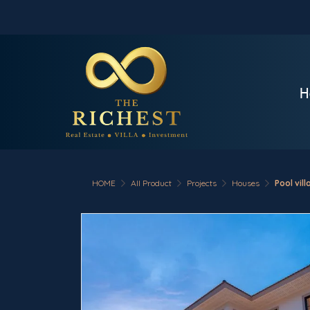
H
HOME
All Product
Projects
Houses
Pool vil