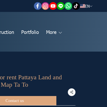
EN
ruction
Portfolio
More
e or rent Pattaya Land and
i Map Ta To
Share
Contact us