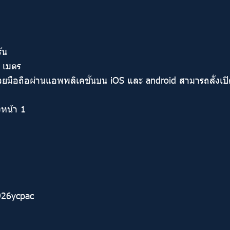
ัน
0 เมตร
มือถือผ่านแอพพลิเคชั่นบน iOS และ android สามารถสั่งเปิด
งหน้า 1
@926ycpac