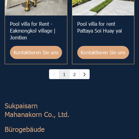
Pool villa for Rent -
Pool villa for rent
Eakmongkol village |
Pattaya Soi Huay yai
Jomtien
Kontaktieren Sie uns
Kontaktieren Sie uns
1
2
Sukp aisarn
Mahanakorn Co., Ltd.
Bürogebäude