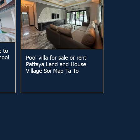
e to
hool
Pool villa for sale or rent
Pattaya Land and House
Village Soi Map Ta To