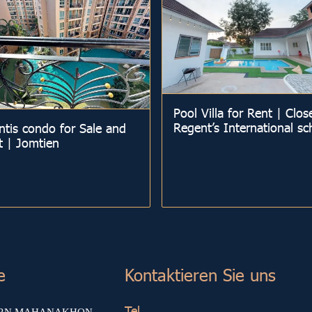
Pool Villa for Rent | Clos
Regent’s International sc
ntis condo for Sale and
t | Jomtien
e
Kontaktieren Sie uns
Tel.
ARN MAHANAKHON