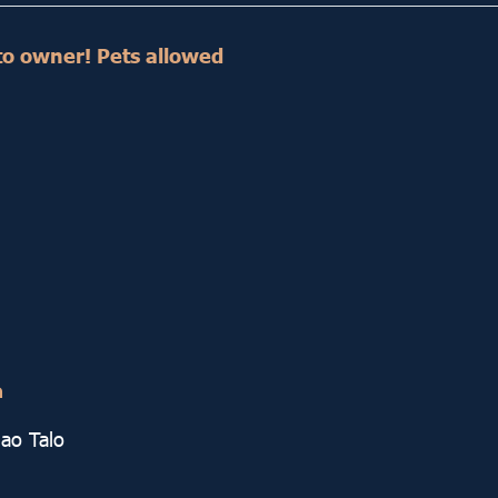
ct to owner! Pets allowed
ด
hao Talo