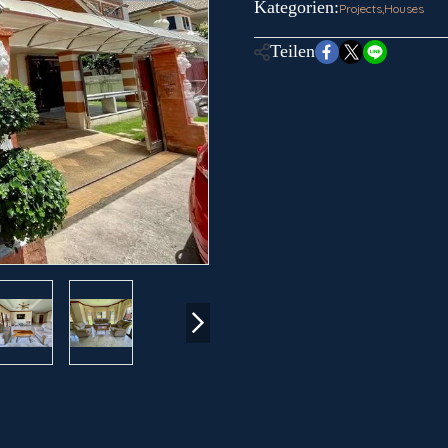
Kategorien:
Projects
,
Houses
Teilen
m