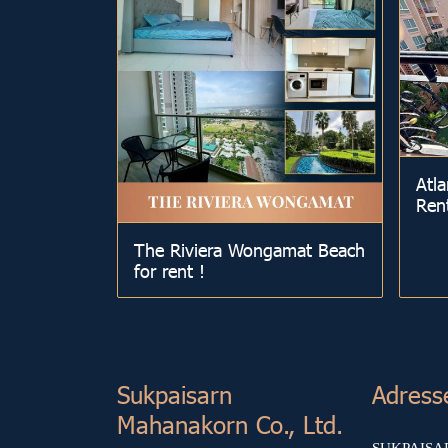
Atla
Ren
The Riviera Wongamat Beach
for rent !
Sukp aisarn
Adress
Mahanakorn Co., Ltd.
SUKPAIS