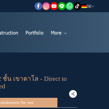
DE
struction
Portfolio
More
2 ชั้น เขาตาโล - Direct to
ed
Teilen
ontaktieren Sie uns