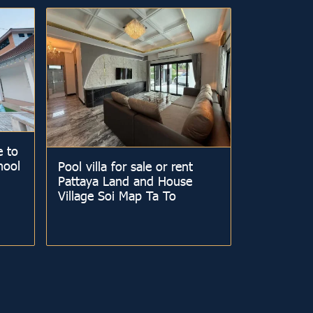
e to
hool
Pool villa for sale or rent
Pattaya Land and House
Village Soi Map Ta To