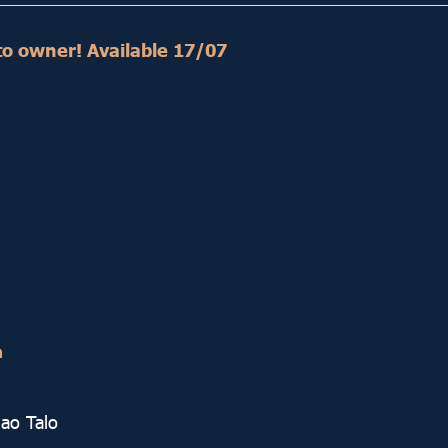
ct to owner! Available 17/07
ด
hao Talo