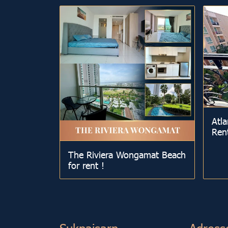
Atla
Ren
The Riviera Wongamat Beach
for rent !
Sukp aisarn
Adress