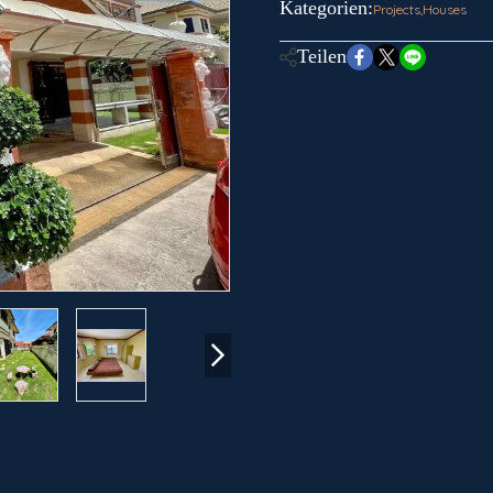
Kategorien:
Projects
,
Houses
Teilen