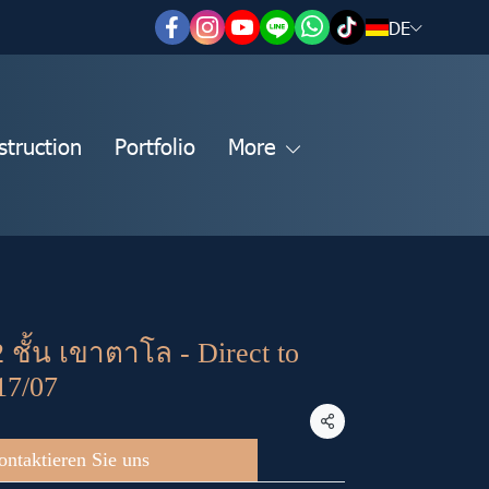
DE
struction
Portfolio
More
2 ชั้น เขาตาโล - Direct to
17/07
Teilen
ontaktieren Sie uns