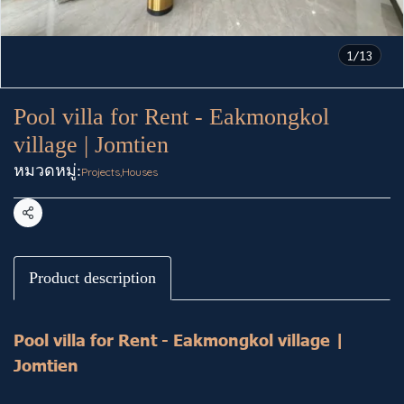
1/13
Pool villa for Rent - Eakmongkol
village | Jomtien
หมวดหมู่:
Projects
,
Houses
แชร์
Product description
Pool villa for Rent - Eakmongkol village |
Jomtien