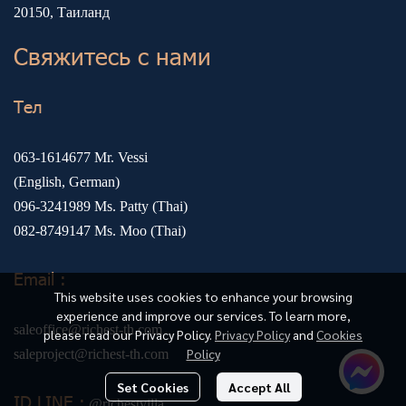
20150, Таиланд
Свяжитесь с нами
Тел
063-1614677
Mr. Vessi
(English, German)
096-3241989
Ms. Patty (Thai)
082-8749147
Ms. Moo (Thai)
Email :
This website uses cookies to enhance your browsing
experience and improve our services. To learn more,
saleoffice@richest-th.com
please read our Privacy Policy.
Privacy Policy
and
Cookies
Policy
saleproject@richest-th.com
Set Cookies
Accept All
ID LINE :
@richestvilla