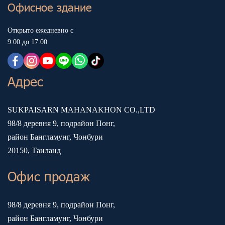
Офисное здание
Открыто ежедневно с
9:00 до 17:00
Адрес
SUKPAISARN MAHANAKHON CO.,LTD
98/8 деревня 9, подрайон Понг,
район Бангламунг, Чонбури
20150, Таиланд
Офис продаж
98/8 деревня 9, подрайон Понг,
район Бангламунг, Чонбури