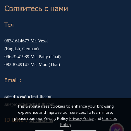
Свяжитесь с нами
Тел
063-1614677
Mr. Vessi
(English, German)
096-3241989
Ms. Patty (Thai)
082-8749147
Ms. Moo (Thai)
Email :
saleoffice@richest-th.com
saleproject@richest-th.com
This website uses cookies to enhance your browsing
experience and improve our services. To learn more,
please read our Privacy Policy.
Privacy Policy
and
Cookies
ID LINE :
@richestvilla
Policy