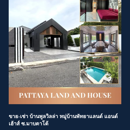
ขาย-เช่า บ้านพูลวิลล่า หมู่บ้านพัทยาแลนด์ แอนด์
เฮ้าส์ ซ.มาบตาโต้