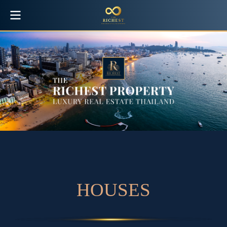
H
O
U
S
E
S