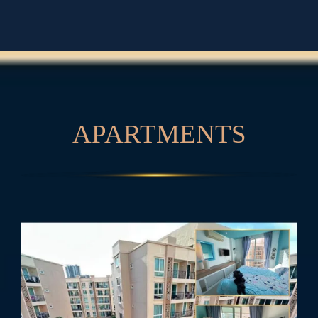
A
P
A
R
T
M
E
N
T
S