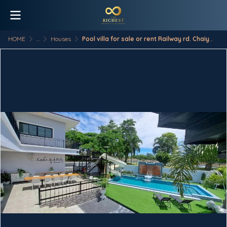
HOME
...
Houses
Pool villa for sale or rent Railway rd. Chaiyapruk2 near Jomtien