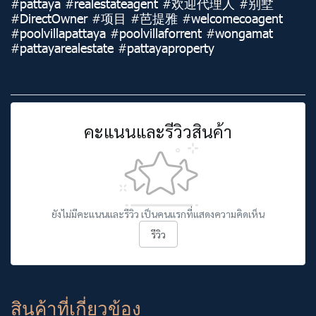
#pattaya #realestateagent #欢迎代理人 #别墅
#DirectOwner #项目 #芭提雅 #welcomecoagent
#poolvillapattaya #poolvillaforrent #wongamat
#pattayarealestate #pattayaproperty
คะแนนและรีวิวสินค้า
ยังไม่มีคะแนนและรีวิว เป็นคนแรกที่แสดงความคิดเห็น
รีวิว
สินค้าที่เกี่ยวข้อง