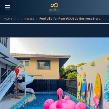
HOME
...
Houses
Pool Villa for Rent #CAN do Business North Pattaya — Wongamat area