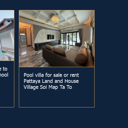
e to
hool
Pool villa for sale or rent
Pattaya Land and House
Village Soi Map Ta To