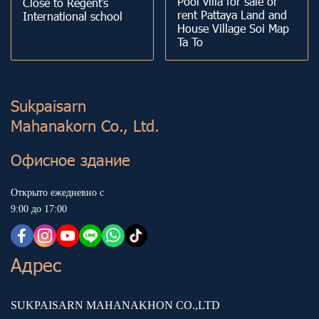
Pool villa for sale or
Close to Regent’s
rent Pattaya Land and
International school
House Village Soi Map
Ta To
Sukp aisarn
Mahanakorn Co., Ltd.
Офисное здание
Открыто ежедневно с
9:00 до 17:00
Адрес
SUKPAISARN MAHANAKHON CO.,LTD