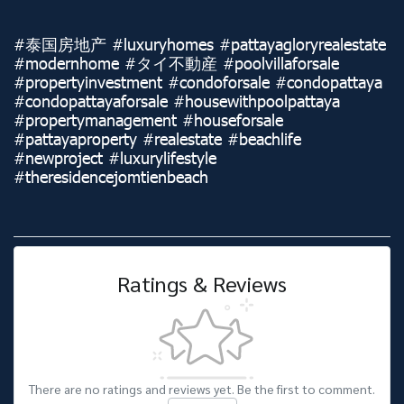
#泰国房地产 #luxuryhomes #pattayagloryrealestate
#modernhome #タイ不動産 #poolvillaforsale
#propertyinvestment #condoforsale #condopattaya
#condopattayaforsale #housewithpoolpattaya
#propertymanagement #houseforsale
#pattayaproperty #realestate #beachlife
#newproject #luxurylifestyle
#theresidencejomtienbeach
Ratings & Reviews
There are no ratings and reviews yet. Be the first to comment.