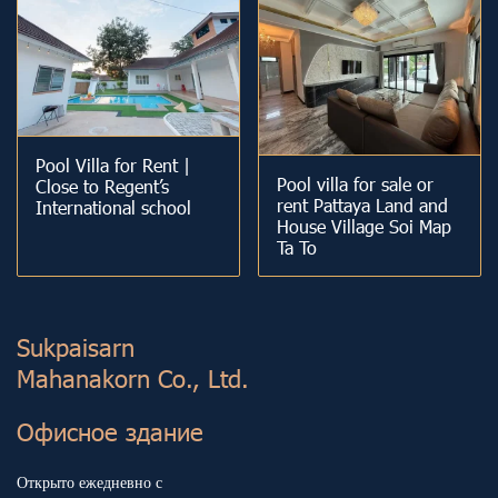
Pool Villa for Rent |
Pool villa for sale or
Close to Regent’s
rent Pattaya Land and
International school
House Village Soi Map
Ta To
Sukp aisarn
Mahanakorn Co., Ltd.
Офисное здание
Открыто ежедневно с