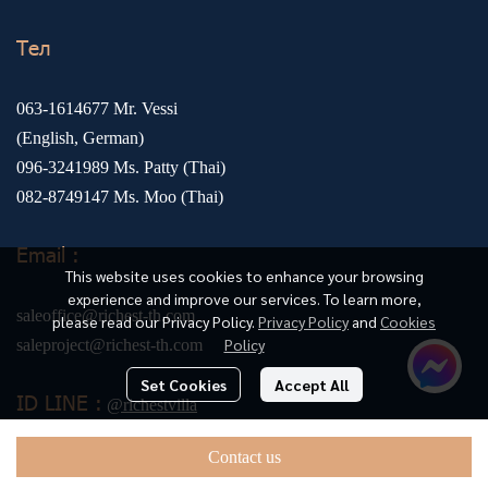
Тел
063-1614677
Mr. Vessi
(English, German)
096-3241989
Ms. Patty (Thai)
082-8749147
Ms. Moo (Thai)
Email :
This website uses cookies to enhance your browsing
experience and improve our services. To learn more,
saleoffice@richest-th.com
please read our Privacy Policy.
Privacy Policy
and
Cookies
Policy
saleproject@richest-th.com
Set Cookies
Accept All
ID LINE :
@richestvilla
Contact us
@ Copyright 2025 richest-th.com All Rights Reserved.