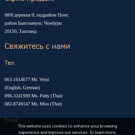
98/8 деревня 9, подрайон Понг,
район Бангламунг, Чонбури
20150, Таиланд
Свяжитесь с нами
Тел
063-1614677
Mr. Vessi
(English, German)
096-3241989
Ms. Patty (Thai)
082-8749147
Ms. Moo (Thai)
Email :
This website uses cookies to enhance your browsing
experience and improve our services. To learn more,