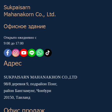
Sukp aisarn
Mahanakorn Co., Ltd.
Офисное здание
Открыто ежедневно с
9:00 до 17:00
Адрес
SUKPAISARN MAHANAKHON CO.,LTD
98/8 деревня 9, подрайон Понг,
район Бангламунг, Чонбури
20150, Таиланд
Офис продаж