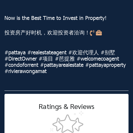
Now is the Best Time to Invest in Property!
投资房产好时机，欢迎投资者洽询！
#pattaya #realestateagent #欢迎代理人 #别墅
#DirectOwner #项目 #芭提雅 #welcomecoagent
#condoforrent #pattayarealestate #pattayaproperty
#rivierawongamat
Ratings & Reviews