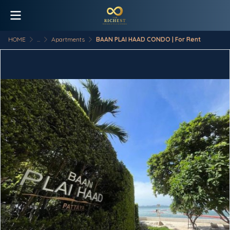
HOME
...
Apartments
BAAN PLAI HAAD CONDO | For Rent