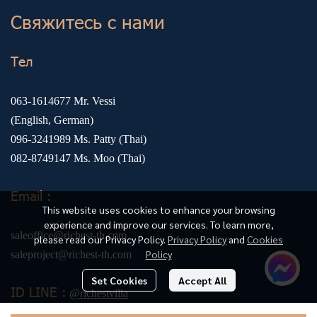
Свяжитесь с нами
Тел
063-1614677
Mr. Vessi
(English, German)
096-3241989
Ms. Patty (Thai)
082-8749147
Ms. Moo (Thai)
Email :
This website uses cookies to enhance your browsing
experience and improve our services. To learn more,
saleoffice@richest-th.com
please read our Privacy Policy.
Privacy Policy
and
Cookies
Policy
saleproject@richest-th.com
Set Cookies
Accept All
ID LINE :
@richestvilla