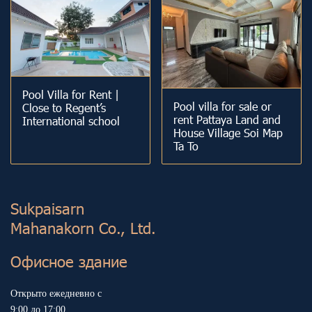
Pool Villa for Rent |
Pool villa for sale or
Close to Regent’s
rent Pattaya Land and
International school
House Village Soi Map
Ta To
Sukp aisarn
Mahanakorn Co., Ltd.
Офисное здание
Открыто ежедневно с
9:00 до 17:00