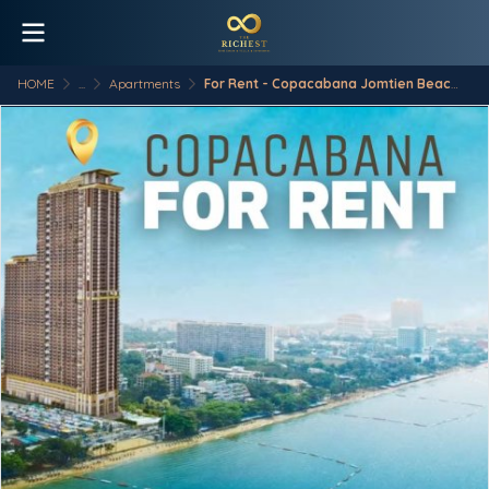
HOME
...
Apartments
For Rent - Copacabana Jomtien Beach ️