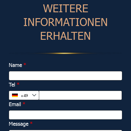
W
E
I
T
E
R
E
I
N
F
O
R
M
A
T
I
O
N
E
N
E
R
H
A
L
T
E
N
Name
Tel
Email
Message