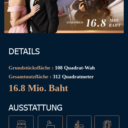
DETAILS
Grundstücksfläche :
108 Quadrat-Wah
Gesamtnutzfläche :
312 Quadratmeter
16.8 Mio. Baht
A
U
S
S
T
A
T
T
U
N
G