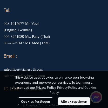
Tel.
063-1614677
Mr. Vessi
(English, German)
096-3241989
Ms. Patty (Thai)
082-8749147
Ms. Moo (Thai)
Email :
saleoffice@richest-th.com
saleproject@richest-th.com
This website uses cookies to enhance your browsing
experience and improve our services. To learn more,
please read our Privacy Policy.
Privacy Policy
und
Cookies
ID LINE :
@richestvilla
Policy
Cookies festlegen
Alle akzeptieren
@ Copyright 2025 richest-th.com All Rights Reserved.