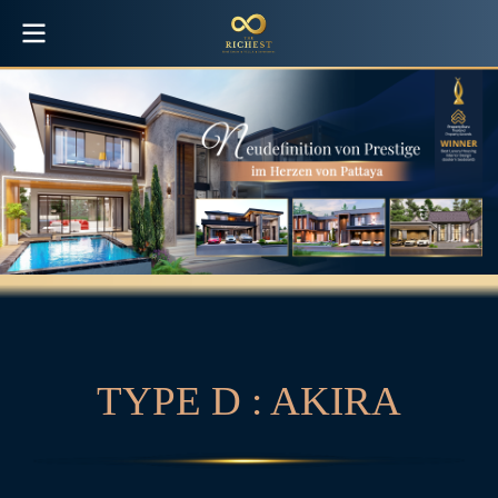
T
Y
P
E
D
:
A
K
I
R
A